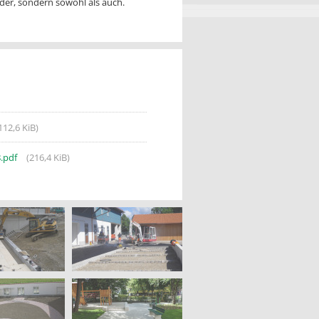
der, sondern sowohl als auch.
n
112,6 KiB)
8.pdf
(216,4 KiB)