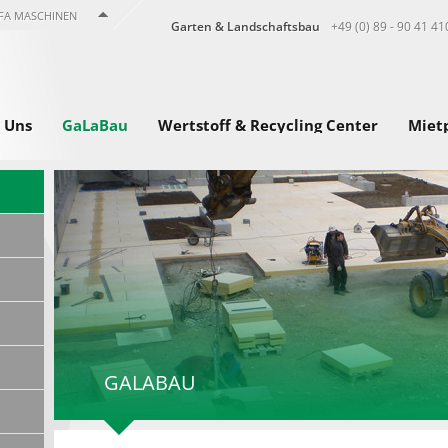
FA MASCHINEN
Garten & Landschaftsbau
+49 (0) 89 - 90 41 41
 Uns
GaLaBau
Wertstoff & Recycling Center
Miet
GALABAU