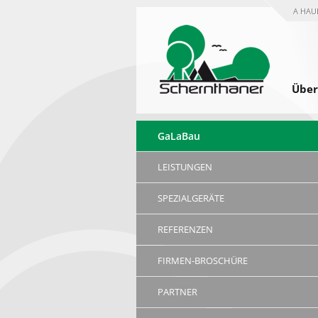
A HAU
Über
GaLaBau
LEISTUNGEN
SPEZIALGERÄTE
REFERENZEN
FIRMEN-BROSCHÜRE
PARTNER