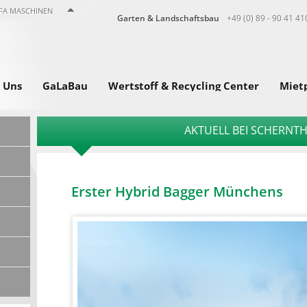
FA MASCHINEN
Garten & Landschaftsbau
+49 (0) 89 - 90 41 41
 Uns
GaLaBau
Wertstoff & Recycling Center
Miet
AKTUELL BEI SCHERNT
Erster Hybrid Bagger Münchens