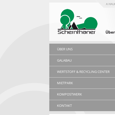
A HAU
Über
ÜBER UNS
GALABAU
WERTSTOFF & RECYCLING CENTER
MIETPARK
KOMPOSTWERK
KONTAKT