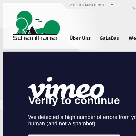
A HAUFA MASCHINEN
G
Über Uns
GaLaBau
Wer