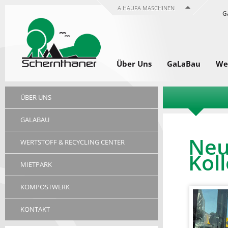
A HAUFA MASCHINEN
G
Über Uns
GaLaBau
Wer
ÜBER UNS
GALABAU
Neu
WERTSTOFF & RECYCLING CENTER
Kol
MIETPARK
KOMPOSTWERK
KONTAKT