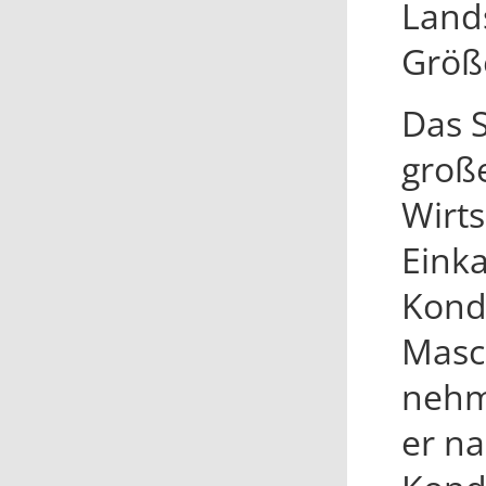
Lands
Größe
Das S
große
Wirts
Eink
Kondi
Masc
nehm
er na