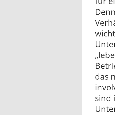
für e
Denn
Verhä
wicht
Unte
„lebe
Betri
das n
invol
sind 
Unte