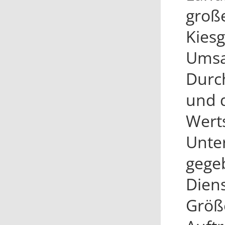
groß
Kiesg
Umsat
Durch
und 
Wert
Unte
gegeb
Diens
Größ