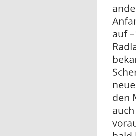
ande
Anfa
auf –
Radl
beka
Sche
neue
den 
auch
vorau
bald