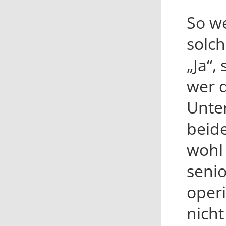
So we
solc
„Ja“,
wer 
Unte
beid
wohl 
senio
oper
nich