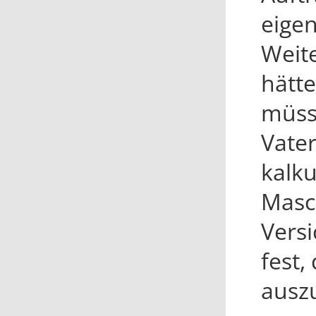
eige
Weite
hätte
müss
Vate
kalku
Masc
Vers
fest,
ausz