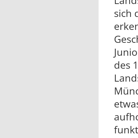
Land
sich 
erke
Gesc
Junio
des 
Land
Münc
etwas
aufh
funkt