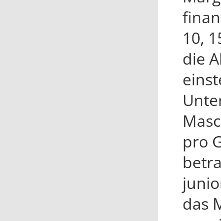
finan
10, 
die 
einst
Unte
Masc
pro 
betra
junio
das M