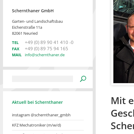
Schernthaner GmbH
Garten- und Landschaftsbau
Eichenstraße 11a
82061 Neuried
+49 (0) 89 90 41 410 -0
TEL
+49 (0) 89 75 94 165
FAX
MAIL
info@schernthaner.de
Mit 
Aktuell bei Schernthaner
Gesc
instagram @schernthaner_gmbh
Sche
KFZ Mechatroniker (m/w/d)