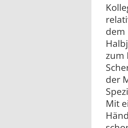
Koll
relat
dem 
Halb
zum B
Sche
der 
Spez
Mit 
Händ
scho