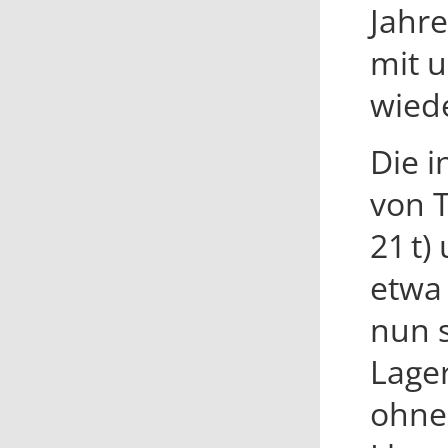
Jahr
mit u
wied
Die 
von T
21 t)
etwa 
nun 
Lage
ohne