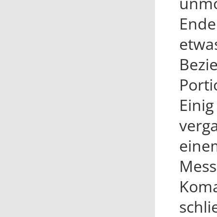
unmö
Ende
etwas
Bezi
Porti
Einig
verg
eine
Mess
Koma
schli