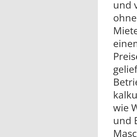
und 
ohne 
Miet
einem
Prei
gelie
Betri
kalku
wie W
und 
Masch