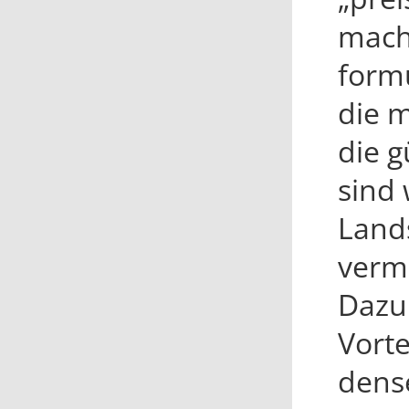
mach
formu
die m
die 
sind
Land
verm
Dazu
Vorte
dens