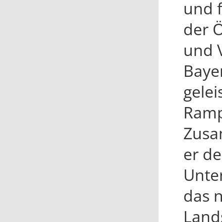
und 
der Ö
und 
Baye
gelei
Rampe
Zusa
er de
Unte
das 
Land