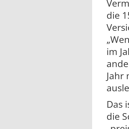
Verm
die 1
Versi
„Wen
im Ja
ander
Jahr 
ausle
Das i
die S
„prei