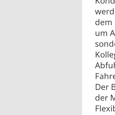
Kondi
werd
dem B
um Ar
sond
Kolle
Abfu
Fahre
Der B
der 
Flexi