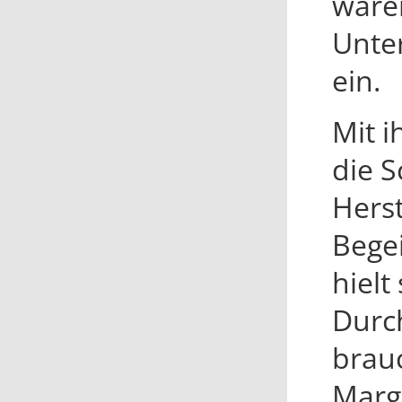
ware
Unte
ein.
Mit i
die 
Herst
Begei
hielt
Durc
brauc
Marg