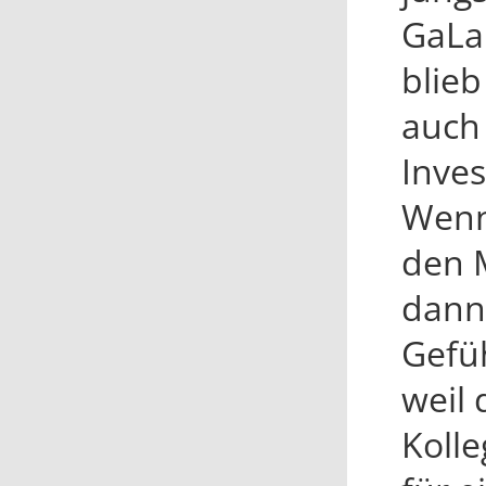
GaLa
blie
auch 
Inves
Wenn
den 
dann 
Gefü
weil 
Koll