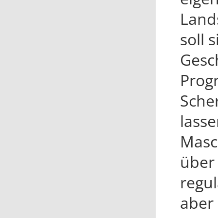
Land
soll 
Gesch
Prog
Sche
lasse
Masch
über 
regu
aber 