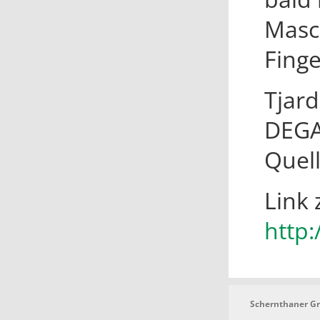
Masc
Finge
Tjar
DEGA
Quel
Link 
http
Schernthaner 