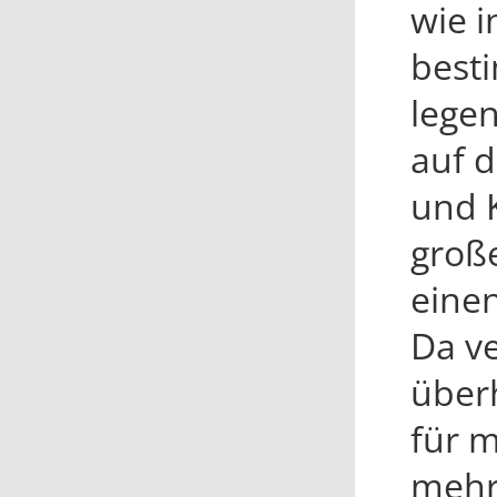
wie i
besti
lege
auf d
und K
groß
einen
Da ve
über
für m
mehr