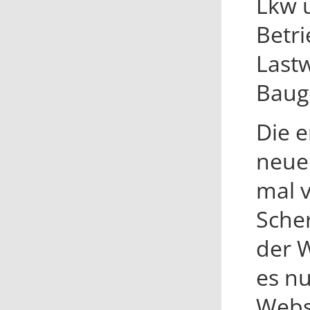
Lkw 
Betri
Lastw
Bauge
Die 
neuen
mal v
Sche
der W
es nu
Webs