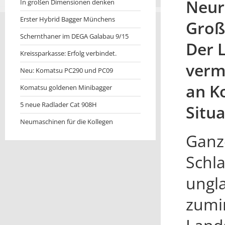
Neur
In großen Dimensionen denken
Erster Hybrid Bagger Münchens
Groß
Schernthaner im DEGA Galabau 9/15
Der 
Kreissparkasse: Erfolg verbindet.
verm
Neu: Komatsu PC290 und PC09
an Ko
Komatsu goldenen Minibagger
5 neue Radlader Cat 908H
Situa
Neumaschinen für die Kollegen
Ganz
Schla
ungl
zumi