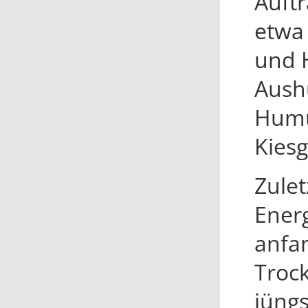
Auft
etwa 
und 
Aush
Humu
Kies
Zulet
Ener
anfa
Troc
jüng