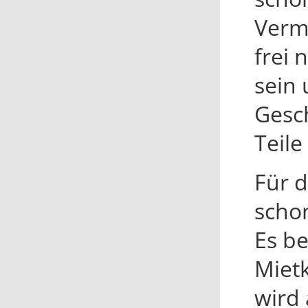
Vermi
frei 
sein 
Gesch
Teil
Für 
schon
Es b
Miet
wird