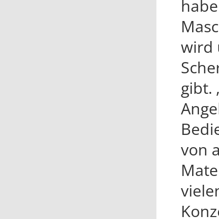
haben
Masc
wird 
Scher
gibt.
Ange
Bedi
von a
Mater
viel
Konz