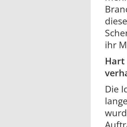
Branc
dies
Sche
ihr M
Hart
verh
Die I
lang
wurde
Auftr