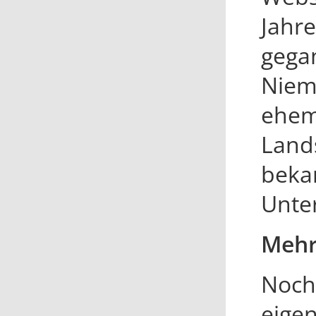
Jahre
gega
Niema
ehem
Land
bekan
Unter
Mehr 
Noch 
eige