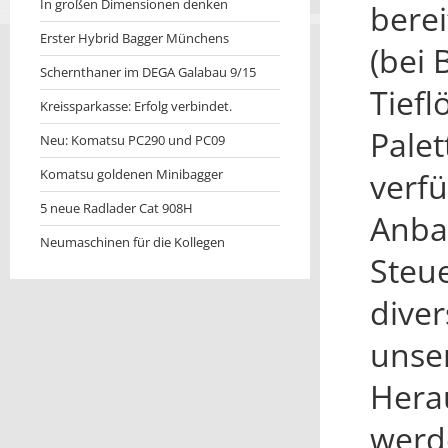
In großen Dimensionen denken
bere
Erster Hybrid Bagger Münchens
(bei
Schernthaner im DEGA Galabau 9/15
Tiefl
Kreissparkasse: Erfolg verbindet.
Palet
Neu: Komatsu PC290 und PC09
Komatsu goldenen Minibagger
verfü
5 neue Radlader Cat 908H
Anbau
Neumaschinen für die Kollegen
Steue
diver
unse
Hera
werd