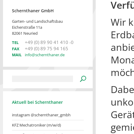
Verf
Schernthaner GmbH
Wir 
Garten- und Landschaftsbau
Eichenstraße 11a
Erdb
82061 Neuried
+49 (0) 89 90 41 410 -0
TEL
anbie
+49 (0) 89 75 94 165
FAX
MAIL
info@schernthaner.de
Mona
möch
Dabei
unkom
Aktuell bei Schernthaner
Gerä
instagram @schernthaner_gmbh
gemie
KFZ Mechatroniker (m/w/d)