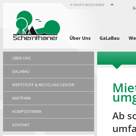
A HAUFA MASCHINEN
G
Über Uns
GaLaBau
Wer
ÜBER UNS
GALABAU
Mie
WERTSTOFF & RECYCLING CENTER
umg
MIETPARK
KOMPOSTWERK
Ab s
umfa
KONTAKT