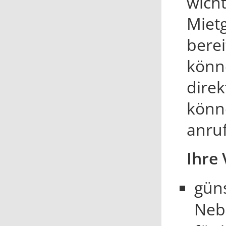
wich
Mietg
bere
könn
direk
könne
anru
Ihre 
güns
Neb