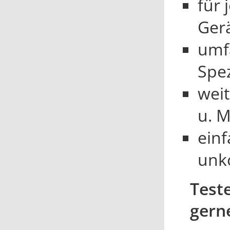
für 
Ger
umf
Spe
weit
u. M
einf
unk
Teste
gerne