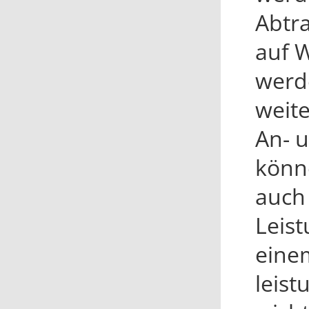
Abtr
auf 
werde
weite
An- u
könne
auch 
Leis
eine
leist